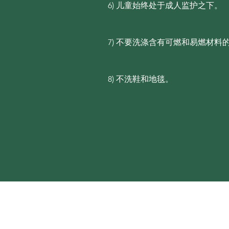
6) 儿童始终处于成人监护之下。
7) 不要洗涤含有可燃和易燃材
8) 不洗鞋和地毯。